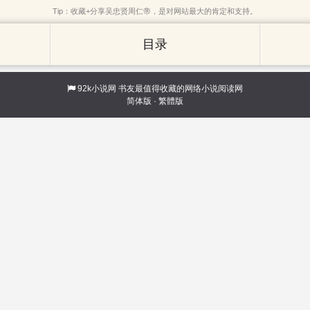
Tip：收藏+分享吴忠贤周仁帝，是对网站最大的肯定和支持。
目录
92k小说网
书友最值得收藏的网络小说阅读网
简体版
·
繁體版