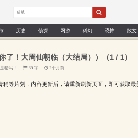
市
历史
侦探
网游
科幻
恐怖
散文
想你了！大周仙朝临（大结局））（1 / 1）
是猪吗！
39 字
2个月前
请稍等片刻，内容更新后，请重新刷新页面，即可获取最