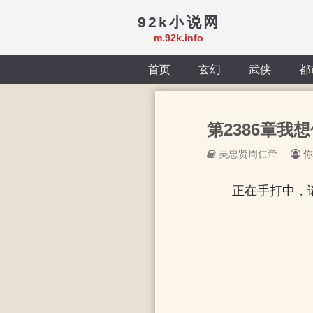
92k小说网
m.92k.info
首页
玄幻
武侠
都
第2386章我
吴忠贤周仁帝
你
正在手打中，