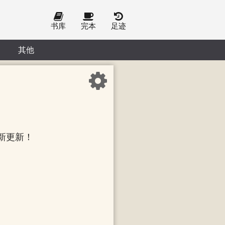
书库
完本
足迹
其他
新更新！