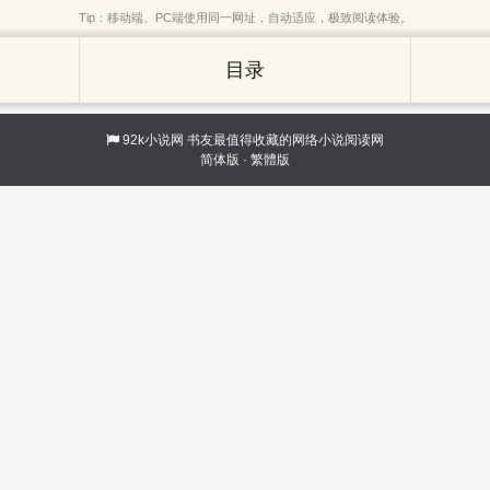
Tip：移动端、PC端使用同一网址，自动适应，极致阅读体验。
目录
92k小说网
书友最值得收藏的网络小说阅读网
简体版
·
繁體版