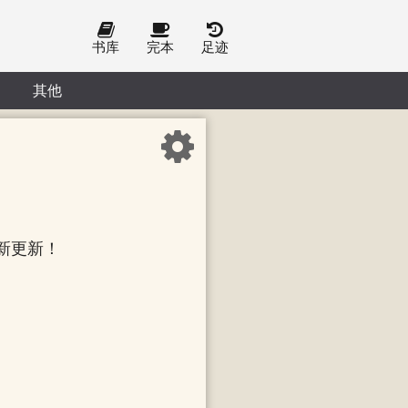
书库
完本
足迹
其他
新更新！