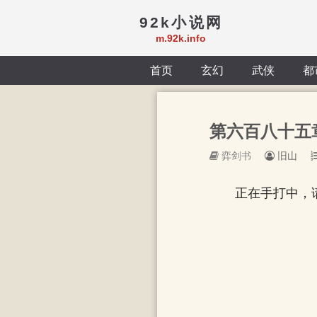
92k小说网
m.92k.info
首页
玄幻
武侠
都
第六百八十五章
弈剑书
旧山
正在手打中，