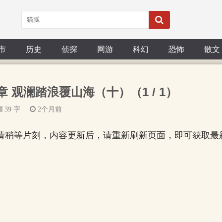
市
历史
侦探
网游
科幻
恐怖
散文
 观澜踏浪覆山海（十）（1 / 1）
39 字
2个月前
请稍等片刻，内容更新后，请重新刷新页面，即可获取最