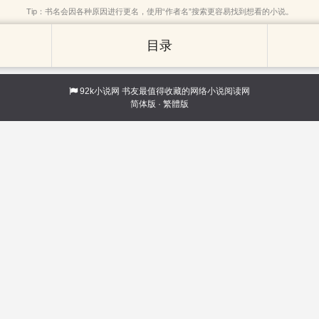
Tip：书名会因各种原因进行更名，使用“作者名”搜索更容易找到想看的小说。
目录
92k小说网
书友最值得收藏的网络小说阅读网
简体版
·
繁體版