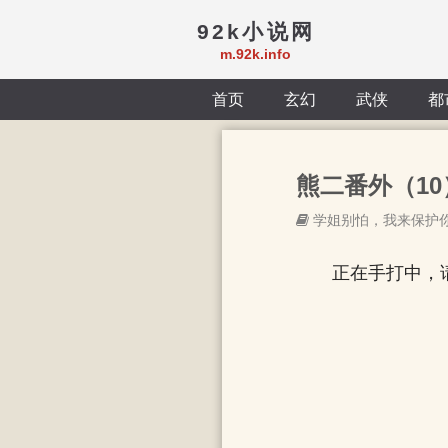
92k小说网
m.92k.info
首页
玄幻
武侠
都
熊二番外（10）
学姐别怕，我来保护
正在手打中，