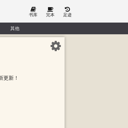
书库
完本
足迹
其他
新更新！