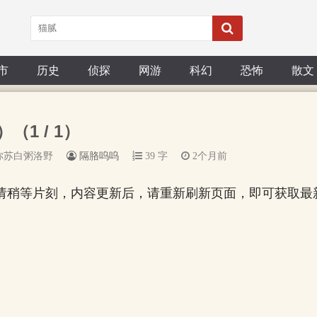
市
历史
侦探
网游
科幻
恐怖
散文
（1 / 1）
你苏白粥洛野
隔胳呜呜
39 字
2个月前
请稍等片刻，内容更新后，请重新刷新页面，即可获取最