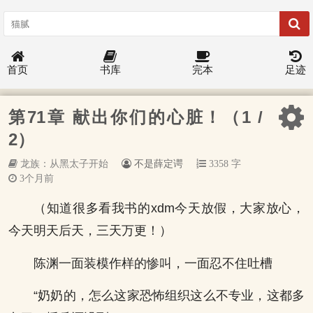
首页
书库
完本
足迹
第71章 献出你们的心脏！（1 /
2）
龙族：从黑太子开始
不是薛定谔
3358 字
3个月前
（知道很多看我书的xdm今天放假，大家放心，
今天明天后天，三天万更！）
陈渊一面装模作样的惨叫，一面忍不住吐槽
“奶奶的，怎么这家恐怖组织这么不专业，这都多