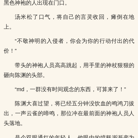
黑色神袍的人出现在门口。
汤米松了口气，将自己的言灵收回，瘫倒在地
上。
“不敬神明的入侵者，你会为你的行动付出的代
价！”
带头的神袍人员高高跳起，用手里的神杖狠狠的
砸向陈渊的头部。
“md，一群没有时间观念的东西，可算来了！”
陈渊大喜过望，将已经五分钟没饮血的鸣鸿刀拔
出，一声云雀的啼鸣，那位冲在最前面的神袍人员人
头落地。
是个双眼通红的年轻人，他眼中的愤怒渐渐变为