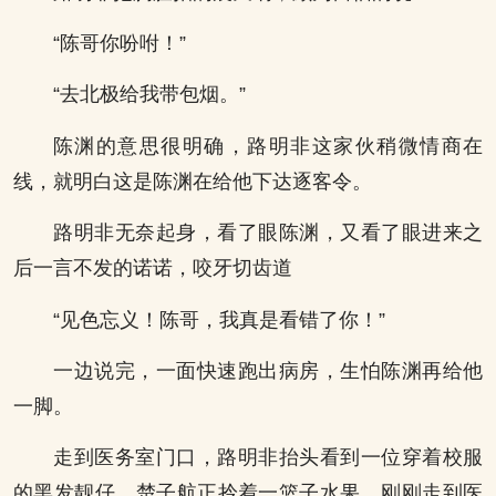
“陈哥你吩咐！”
“去北极给我带包烟。”
陈渊的意思很明确，路明非这家伙稍微情商在
线，就明白这是陈渊在给他下达逐客令。
路明非无奈起身，看了眼陈渊，又看了眼进来之
后一言不发的诺诺，咬牙切齿道
“见色忘义！陈哥，我真是看错了你！”
一边说完，一面快速跑出病房，生怕陈渊再给他
一脚。
走到医务室门口，路明非抬头看到一位穿着校服
的黑发靓仔，楚子航正拎着一篮子水果，刚刚走到医