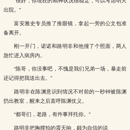
“很好，你现在的精神状况很稳定，可以考虑明天
出院。”
富安雅史专员推了推眼镜，拿起一旁的公文包准
备离开。
刚一开门，诺诺和路明非和他撞了个照面，两人
急忙进入病房内。
“陈哥，你没事吧，不愧是我们兄弟一场，暴走前
还记得把我送出去。”
路明非在陈渊意识到情况不对前的一秒钟被陈渊
扔出教室，醒来之后直呼陈渊仗义。
“都哥们，老路，有件事拜托你。”
路明非把胸膛拍的震天响，颇为自信的说