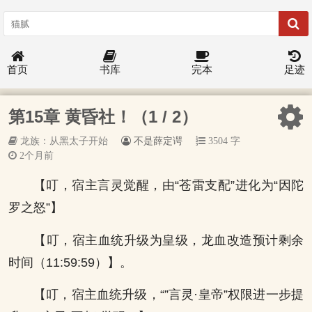
首页
书库
完本
足迹
第15章 黄昏社！（1 / 2）
龙族：从黑太子开始
不是薛定谔
3504 字
2个月前
【叮，宿主言灵觉醒，由“苍雷支配”进化为“因陀
罗之怒”】
【叮，宿主血统升级为皇级，龙血改造预计剩余
时间（11:59:59）】。
【叮，宿主血统升级，“”言灵·皇帝”权限进一步提