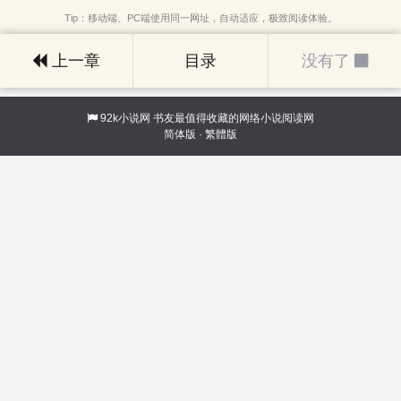
Tip：移动端、PC端使用同一网址，自动适应，极致阅读体验。
上一章
目录
没有了
92k小说网
书友最值得收藏的网络小说阅读网
简体版
·
繁體版