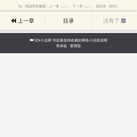
Tip：阅读页快捷键：上一章（←）、下一章（→）、回目录（回车）
上一章
目录
没有了
92k小说网
书友最值得收藏的网络小说阅读网
简体版
·
繁體版