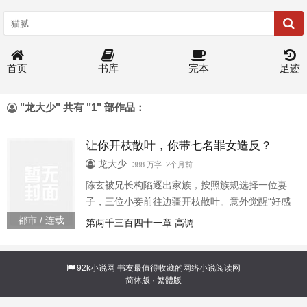
首页
书库
完本
足迹
"龙大少" 共有 "1" 部作品：
让你开枝散叶，你带七名罪女造反？
龙大少
388 万字 2个月前
陈玄被兄长构陷逐出家族，按照族规选择一位妻
子，三位小妾前往边疆开枝散叶。意外觉醒“好感
反馈系统”只要获取女人的好感度，就能获得奖励
都市 / 连载
第两千三百四十一章 高调
面对大唐傲娇公主李秀宁，女帝秘书上官婉儿，
大宋词人李清照等，七名容貌绝美，姿态不凡，
身份不一的妙龄少女。陈玄表示全部都要高筑
92k小说网
书友最值得收藏的网络小说阅读网
简体版
·
繁體版
墙，广积粮。三年后，陈玄带着众女率领反馈获
取的百万大军、百名绝世猛将，兵临城下。以往