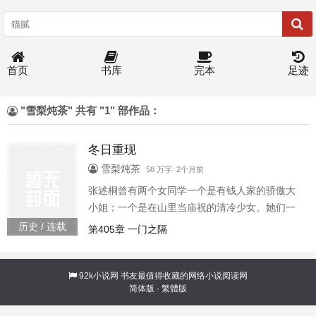
首页
书库
完本
足迹
"雪梨炖茶" 共有 "1" 部作品：
冬日重现
雪梨炖茶
58 万字 2个月前
张述桐曾有两个女同学一个是有钱人家的骄傲大
小姐；一个是在山里当庙祝的清冷少女。她们一
个被杀死在八冬日重现197166
历史 / 连载
第405章 一门之隔
92k小说网
书友最值得收藏的网络小说阅读网
简体版
·
繁體版