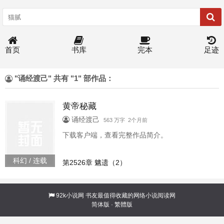
首页
书库
完本
足迹
"诵经渡己" 共有 "1" 部作品：
黄帝秘藏
诵经渡己
563 万字 2个月前
下载客户端，查看完整作品简介。
科幻 / 连载
第2526章 魑遗（2）
92k小说网
书友最值得收藏的网络小说阅读网
简体版
·
繁體版