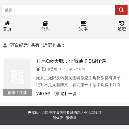
首页
书库
完本
足迹
"苍白纪元" 共有 "1" 部作品：
开局C级天赋，让我通关S级怪谈
苍白纪元
157 万字 2个月前
无女主无限反转脑洞逻辑微恐主角反派都有脑子
绝对不是无脑爽文，看完第一个副本觉得不好看
直接开骂并不是传统意义上的规则怪谈，喜欢看
都市 / 连载
第579章 【收尾】一切
传统规则怪谈的慎入诡异横行，怪谈林立，这里
的每一片阴影下都可能潜藏着未知的恐惧与谜
团。邻里之开局c级天赋，让我通关s级怪谈
92k小说网
书友最值得收藏的网络小说阅读网
简体版
·
繁體版
196556