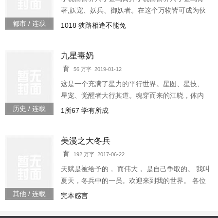
著,妖宠、妖兵、御妖者。在这个万物皆可成为伙
伴的奇异世界里，杜愚看着手心里动了动翅膀的
都市 / 连载
1018 狭路相逢不能免
千纸鹤，不禁陷入了深深的沉思。她刚才是不是
说她是金乌一族轻松搞笑，欢迎入坑。已有完本
九星毒奶
作品九星毒奶九星之主，欢迎各位阅读。
育
56 万字 2019-01-12
这是一个充满了星力的平行世界。星图、星技、
星宠、觉醒者大行其道。魂穿而来的江晓，体内
蕴含着一张奇特的内视星图，成为一名稀有的医
历史 / 连载
1所67 学有所成
疗系觉醒者。他本想成为一只快乐的大奶，但却
被众人冠上了毒奶之名。这一切的故事，从高中
美漫之大冬兵
入学的前一周开始。要从......那一巴掌开始说
起......**沉重的故事写累了，写点轻松搞笑的。****
育
192 万字 2017-06-22
已完结4本小说，500余万字，量大管饱，点击作
天赋是被给予的， 而伟大， 是自己争取的。 我叫
者名观看，欢迎品读。**
夏天，冬兵中的一员。欢迎来到我的世界。 各位
书友要是觉得《美漫之大冬兵》还不错的话请不
其他 / 连载
完本感言
要忘记向您QQ群和微博里的朋友推荐哦！