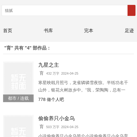
首页
书库
完本
足迹
"育" 共有 "4" 部作品：
九星之主
育
432 万字 2024-04-25
寒星映戟月照弓，龙雀辚辚雪夜惊。半纸功名千
山外，银花火树故乡中。“我，荣陶陶，总有一
天，会成为那九颗星辰的主人。”那一年，一个背
都市 / 连载
778 做个人吧
着小书包、头顶天然卷、手持方天画戟的少年，
在天台上如是说道。轻松搞笑
偷偷养只小金乌
育
503 万字 2024-04-25
小说偷偷养只小金乌简介小说偷偷养只小金乌育