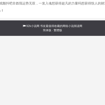
游戏颤抖吧非酋我运势无双，一发入魂想获得超凡的力量吗想获得惊人的
得天赋驾御无双运势，掀起逆天气浪，势不可挡。针对某独立事件，无论
杀！
石头剪刀
92k小说网
书友最值得收藏的网络小说阅读网
简体版
·
繁體版