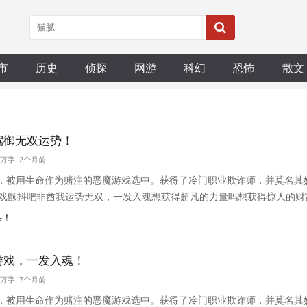
市
历史
侦探
网游
科幻
恐怖
散文
：
驾御无双运势！
8 万字 2个月前
，被用生命作为赌注的恶魔游戏选中。获得了冷门职业欺诈师，并莫名其
游戏颤抖吧非酋我运势无双，一发入魂想获得超凡的力量吗想获得惊人的
得天赋驾御无双运势，掀起逆天气浪，势不可挡。针对某独立事件，无论
杀！
石头剪刀
游戏，一发入魂！
8 万字 7个月前
，被用生命作为赌注的恶魔游戏选中。获得了冷门职业欺诈师，并莫名其