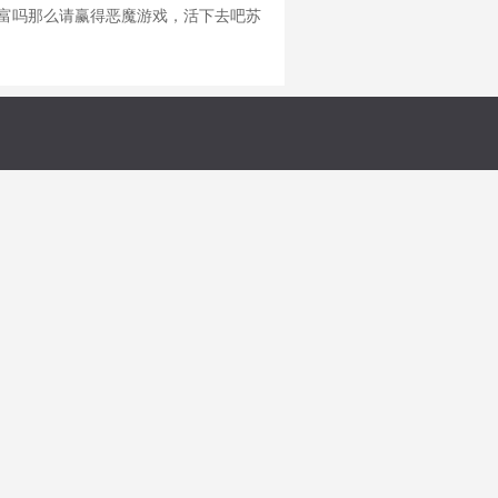
财富吗那么请赢得恶魔游戏，活下去吧苏
可能性多低，都必然得到理想的结果。