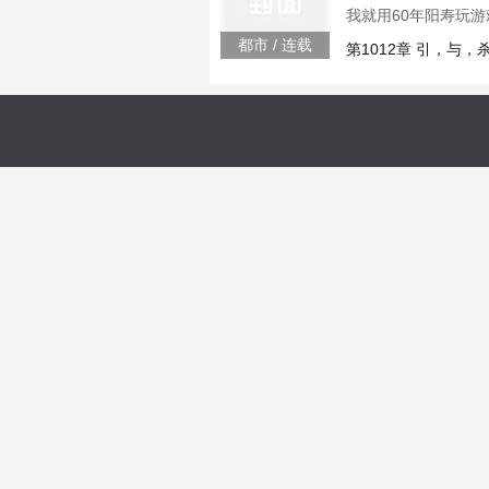
我就用60年阳寿玩
弈，职业欺诈师，获
都市 / 连载
第1012章 引，与，
谁输谁死不好意思，