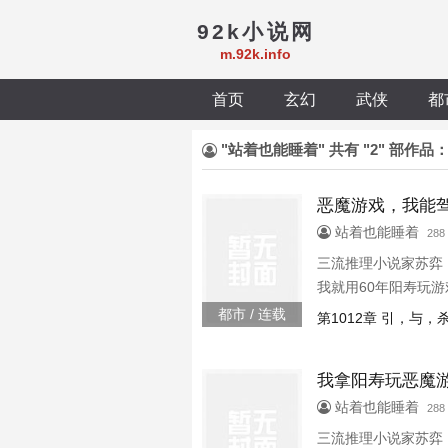
92k小说网
m.92k.info
首页
玄幻
武侠
都
"站着也能睡着" 共有 "2" 部作品
恶魔游戏，我能
站着也能睡着
28
三流推理小说家苏弈
我就用60年阳寿玩
弈，职业欺诈师，获
都市 / 连载
第1012章 引，与，
谁输谁死不好意思，
我拿阳寿玩恶魔
站着也能睡着
28
三流推理小说家苏弈