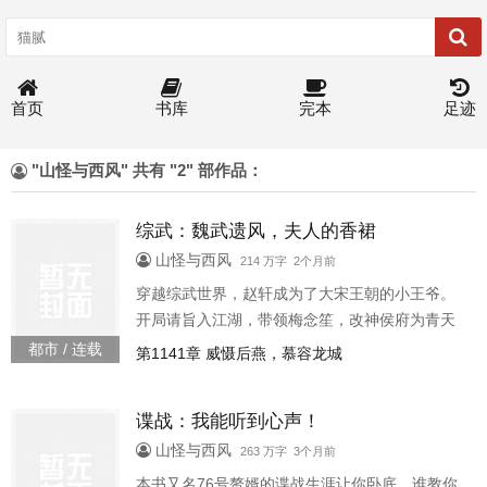
首页
书库
完本
足迹
"山怪与西风" 共有 "2" 部作品：
综武：魏武遗风，夫人的香裙
山怪与西风
214 万字 2个月前
穿越综武世界，赵轩成为了大宋王朝的小王爷。
开局请旨入江湖，带领梅念笙，改神侯府为青天
司，要以朝廷镇江湖从调查丐帮凶案到斩杀鸠摩
都市 / 连载
第1141章 威慑后燕，慕容龙城
智，从人证乔峰汉人身份到王语嫣加入青天司，
赵轩手中的势力越来越强。然而，江湖哪来那么
谍战：我能听到心声！
多打打杀杀，系统奖励丞相戒指，武林女神入梦
来，本以为是南柯一梦，谁想最后李青萝“赵轩，
山怪与西风
263 万字 3个月前
秦王殿下你有本事做梦，你有本事追我啊”宁中则
本书又名76号赘婿的谍战生涯让你卧底，谁教你