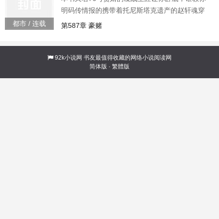
“梦里说我师兄自宫练剑，转眼成真了，赵
明码传情报的携带着托尼斯塔克遗产的赵轩魂穿
民国谍战我能听到心声196488
都市 / 连载
第587章 豪赌
92k小说网
书友最值得收藏的网络小说阅读网
简体版
·
繁體版