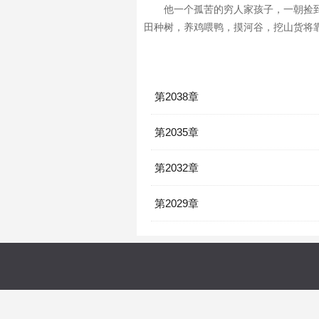
他一个孤苦的穷人家孩子，一朝捡
田种树，养鸡喂鸭，摸河谷，挖山货将
第2038章
第2035章
第2032章
第2029章