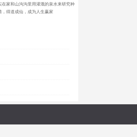
实在家和山沟沟里用灌溉的泉水来研究种
情，得道成仙，成为人生赢家