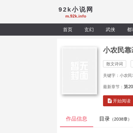
92k小说网
m.92k.info
首页
玄幻
武侠
都
小农民靠
散文诗词
关键字：小农民
第20
最新章节：
开始阅读
作品信息
目录
（2038章）