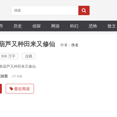
市
历史
侦探
网游
科幻
恐怖
散文
葫芦又种田来又修仙
作者：
佚名
358 万字
连载
靠葫芦又种田来又修仙
38章
2个月前
最近阅读