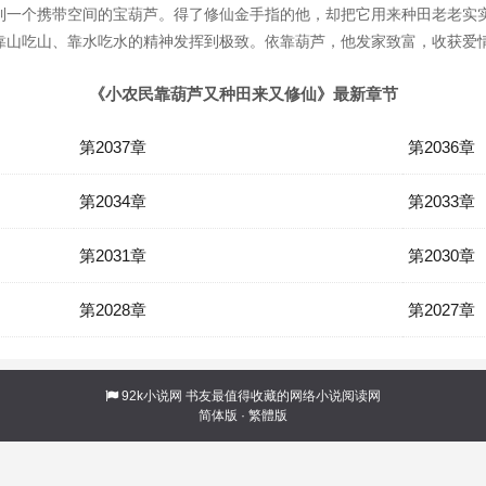
到一个携带空间的宝葫芦。得了修仙金手指的他，却把它用来种田老老实
靠山吃山、靠水吃水的精神发挥到极致。依靠葫芦，他发家致富，收获爱
《小农民靠葫芦又种田来又修仙》最新章节
第2037章
第2036章
第2034章
第2033章
第2031章
第2030章
第2028章
第2027章
92k小说网
书友最值得收藏的网络小说阅读网
简体版
·
繁體版