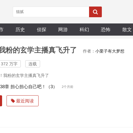
市
历史
侦探
网游
科幻
恐怖
散文
我粉的玄学主播真飞升了
作者：
小栗子有大梦想
372 万字
连载
！我粉的玄学主播真飞升了
038章 担心担心自己吧！（3）
2个月前
最近阅读