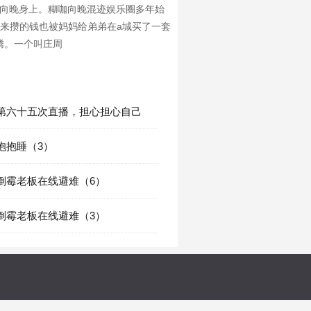
的向晚身上。糊咖向晚混迹娱乐圈多年始
来攒的钱也被妈妈给弟弟在a城买了一套
腾。一个叫庄周
章 第六十五次直播，担心担心自己
 抱抱睡（3）
章 倒霉老板在线避难（6）
章 倒霉老板在线避难（3）