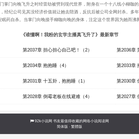
机门掌门向晚飞升之时经雷劫被劈到现代世界，附身在一个十八线小糊咖
油，经纪公司见其没经济价值就让她去陪酒，反抗后被公司全网封杀。多年
安眠药自杀。当掌门向晚接手糊咖向晚的身体，注定这个世界因为她而沸
《谁懂啊！我粉的玄学主播真飞升了》最新章节
第2037章 担心担心自己吧！（2）
第2036
第2034章 抱抱睡（4）
吧！（1）
第2033章
第2031章 十五卦，抱抱睡（1）
第2030
第2028章 倒霉老板在线避难（4）
第2027
92k小说网
书友最值得收藏的网络小说阅读网
简体版
·
繁體版