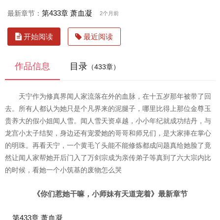
第433章 萧血凝
最新章节：
2个月前
开始阅读
最近阅读
作品信息
目录
（433章）
天宁作为修真界闻人家流落在外的血脉，在十五岁那年被带了回
去。所有人都认为她只是个凡界来的泥腿子，哪里比得上那位金尊玉
贵养大的假小姐闻人雪。闻人雪天资卓越，小小年纪就成功结丹，与
龙宫小太子结契，身边还有宠爱她的哥哥和师兄们，是大家捧在掌心
的明珠。再看天宁，一个黄毛丫头能不能修炼都成问题真给她脸了竟
然让闻人家帮她开后门入了万剑宗成为亲传弟子等真到了六大宗内比
的时候，看她一个小筑基的废物怎么哭
《你们惹她干嘛，小师妹有天道宠着》最新章节
第433章 萧血凝