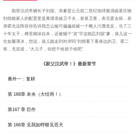
胎穿汉武帝嫡长子刘据。亲爹是公元前二世纪地球最强碳基生物
刘彻娘家人的配置更是离谱亲娘卫子夫，舅舅卫青，表兄霍去病，表
弟霍光这阵容你告诉我怎么输可偏偏就被一个阉人污蔑造反，当了三
十年太子，稀里糊涂自杀，还被赐个“戾”字这能忍刘据“爹，孩儿这一
生如履薄冰，您说，孩儿能走到对岸吗”刘彻看了看身边的卫、霍二
将，无语道，“大儿子，你想干啥就干啥吧”
《家父汉武帝！》最新章节
番外一：复耕
第 168章 未央（大结局！）
第167 章 巨作
第 166章 见我如蜉蝣见苍天