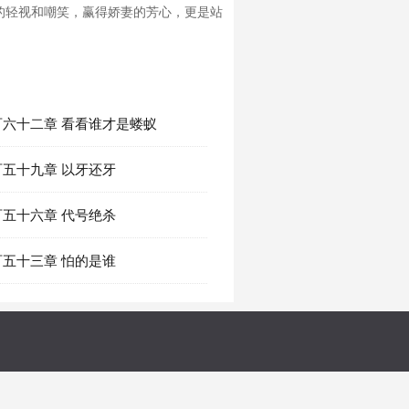
的轻视和嘲笑，赢得娇妻的芳心，更是站
六十二章 看看谁才是蝼蚁
五十九章 以牙还牙
五十六章 代号绝杀
五十三章 怕的是谁