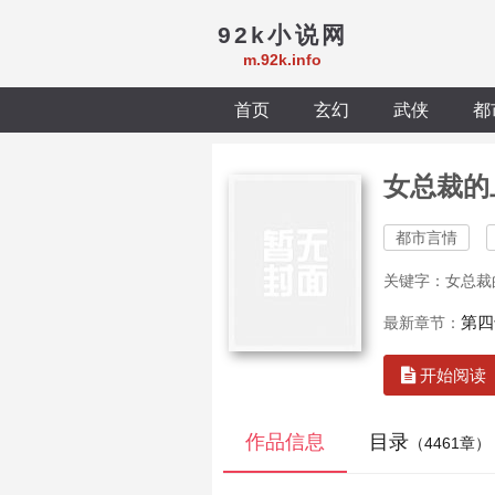
92k小说网
m.92k.info
首页
玄幻
武侠
都
女总裁的
都市言情
关键字：女总裁
第四
最新章节：
开始阅读
作品信息
目录
（4461章）