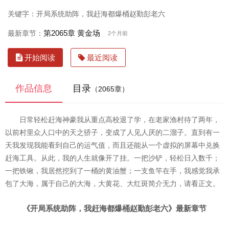
关键字：开局系统助阵，我赶海都爆桶赵勤彭老六
第2065章 黄金场
最新章节：
2个月前
开始阅读
最近阅读
作品信息
目录
（2065章）
日常轻松赶海神豪我从重点高校退了学，在老家渔村待了两年，
以前村里众人口中的天之骄子，变成了人见人厌的二溜子。直到有一
天我发现我能看到自己的运气值，而且还能从一个虚拟的屏幕中兑换
赶海工具。从此，我的人生就像开了挂。一把沙铲，轻松日入数千；
一把铁锹，我居然挖到了一桶的黄油蟹；一支鱼竿在手，我感觉我承
包了大海，属于自己的大海，大黄花、大红斑简介无力，请看正文。
《开局系统助阵，我赶海都爆桶赵勤彭老六》最新章节