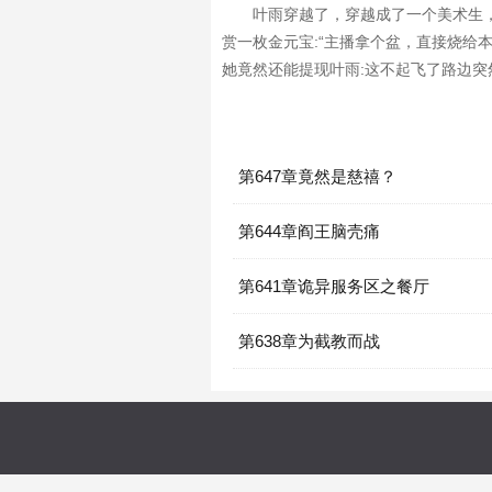
叶雨穿越了，穿越成了一个美术生
赏一枚金元宝:“主播拿个盆，直接烧给
她竟然还能提现叶雨:这不起飞了路边突
第647章竟然是慈禧？
第644章阎王脑壳痛
第641章诡异服务区之餐厅
第638章为截教而战