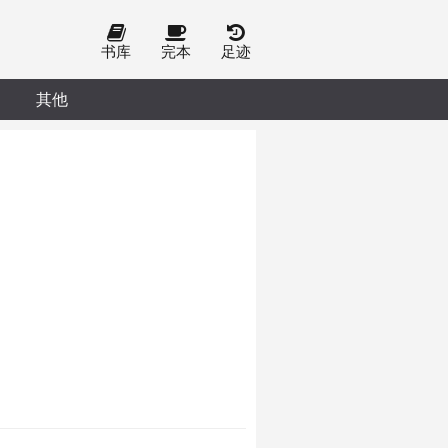
书库
完本
足迹
其他