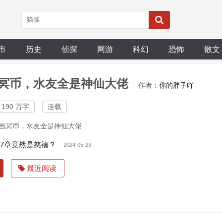
市
历史
侦探
网游
科幻
恐怖
散文
冥币，水友全是神仙大佬
作者：
你的胖子吖
190 万字
连载
画冥币，水友全是神仙大佬
47章竟然是慈禧？
2024-05-23
最近阅读