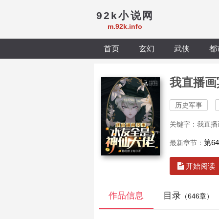
92k小说网
m.92k.info
首页
玄幻
武侠
都
我直播画
历史军事
关键字：我直播
第6
最新章节：
开始阅读
作品信息
目录
（646章）