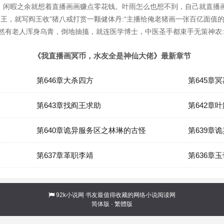
，闲暇之余就想着直播画画赚点零花钱。叶雨怎么也想不到，自己就直播
本王，就写阎王收”猪八戒打赏一颗健体丹:“主播给俺老猪画一张百亿面值
然有老人浑身乌青，倒地抽搐，就连医学博士，中医圣手都束手无策神农:
《我直播画冥币，水友全是神仙大佬》最新章节
第646章大杀四方
第645章
第643章找阎王求助
第642章
第640章诡异服务区之林琳的古怪
第639章
第637章革职李靖
第636章
92k小说网
书友最值得收藏的网络小说阅读网
简体版
·
繁體版