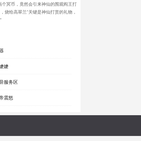
画个冥币，竟然会引来神仙的围观阎王打
的，烧给高翠兰”关键是神仙打赏的礼物，
“
冥器
叶嬷嬷
诡异服务区
玉帝震怒