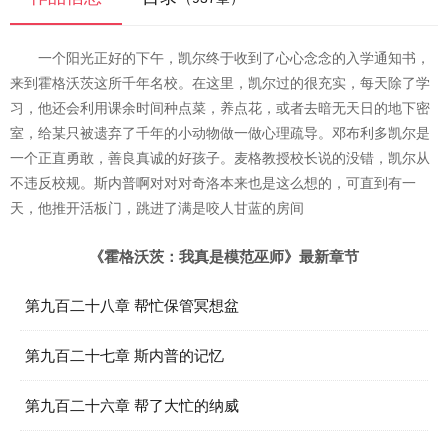
一个阳光正好的下午，凯尔终于收到了心心念念的入学通知书，
来到霍格沃茨这所千年名校。在这里，凯尔过的很充实，每天除了学
习，他还会利用课余时间种点菜，养点花，或者去暗无天日的地下密
室，给某只被遗弃了千年的小动物做一做心理疏导。邓布利多凯尔是
一个正直勇敢，善良真诚的好孩子。麦格教授校长说的没错，凯尔从
不违反校规。斯内普啊对对对奇洛本来也是这么想的，可直到有一
天，他推开活板门，跳进了满是咬人甘蓝的房间
《霍格沃茨：我真是模范巫师》最新章节
第九百二十八章 帮忙保管冥想盆
第九百二十七章 斯内普的记忆
第九百二十六章 帮了大忙的纳威