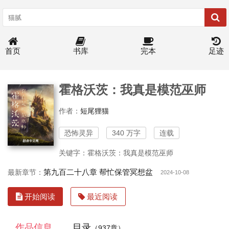
首页
书库
完本
足迹
霍格沃茨：我真是模范巫师
作者：
短尾狸猫
恐怖灵异
340 万字
连载
关键字：霍格沃茨：我真是模范巫师
第九百二十八章 帮忙保管冥想盆
最新章节：
2024-10-08
开始阅读
最近阅读
作品信息
目录
（937章）