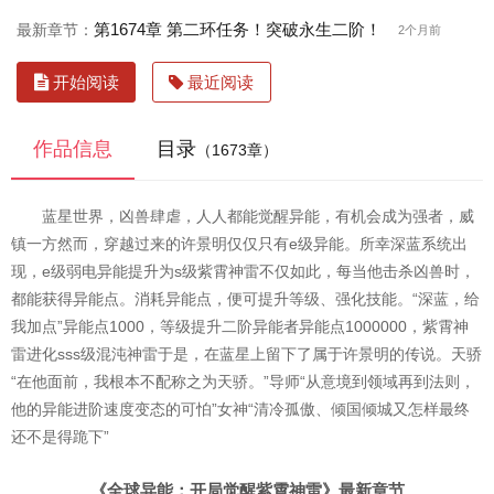
第1674章 第二环任务！突破永生二阶！
最新章节：
2个月前
开始阅读
最近阅读
作品信息
目录
（1673章）
蓝星世界，凶兽肆虐，人人都能觉醒异能，有机会成为强者，威
镇一方然而，穿越过来的许景明仅仅只有e级异能。所幸深蓝系统出
现，e级弱电异能提升为s级紫霄神雷不仅如此，每当他击杀凶兽时，
都能获得异能点。消耗异能点，便可提升等级、强化技能。“深蓝，给
我加点”异能点1000，等级提升二阶异能者异能点1000000，紫霄神
雷进化sss级混沌神雷于是，在蓝星上留下了属于许景明的传说。天骄
“在他面前，我根本不配称之为天骄。”导师“从意境到领域再到法则，
他的异能进阶速度变态的可怕”女神“清冷孤傲、倾国倾城又怎样最终
还不是得跪下”
《全球异能：开局觉醒紫霄神雷》最新章节