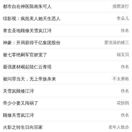
都市自在神医陈南朱可人
摸爬滚打
综影视：疯批美人她天生恶人
李朵儿
青玄圣地顾修关雪岚江浔
佚名
神豪：开局获得千亿集团股份
爱洗澡的猪三
被七零绝嗣军官娇宠了
福宝贝
最强废材崛起陆仁云青瑶
佚名
被问罪当天，无上帝族杀来
不太勇敢
关雪岚顾修江浔
佚名
帝少小妻又闯祸了
花惊鹊
顾修关雪岚江浔
佚名
火影之转生日向宗家
老年人散步