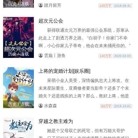
上，从此，他把自己在学院里面学到的最前沿的
历史 / 连载
踏月留芳
245万字
2016-08-31
破案手法用到了古代的破案现场，老天再给我一
次穿越的机会吧！
超次元公会
获得联通次元万界的最强公会系统，苏寒从
此走上了剧透万界之路。 “白胡子！你家门不幸
啊，小心你家儿子蒂奇，他会在未来捅死你的。”
“四代目火影？你笑个屁！你以为你就好了吗？你
历史 / 连载
雲巅丨游鱼
140万字
2020-02-03
的弟子宇智波带土可没有死，未来会干死你和你
老婆，顺便毁了木叶！” “嗯？欧鲁迈特！你慌个
上将的宠婚计划[娱乐圈]
鸡儿……放心吧，你选的继承人小英雄很不错！
呆萌小金人美受，深情偏执忠犬上将攻。在
不过……貌似你师傅孙子被afo带上了邪路？” 各
未来星际重生，亚裔修者要当影帝？还多了个未
界大佬瑟瑟发抖。(本故事及人物纯属虚构，如有
婚夫？还是残疾的上将？那么，救好上将，他是
雷同
不是就自由了？许久后上将才不是先婚后爱，明
历史 / 连载
水森森
64万字
2016-10-01
明是一见钟情。上将的无限伪装不能让他吃太
多。门务必仔细牵好。个绝逼不能让人看了去。
穿越之教主难为
敢上来弄死他！！！！排雷本文现穿未，娱乐圈
她是个父母双亡的死宅，但有万能大哥护
主受，宠白甜苏爽雷。请勿追究逻辑，请勿扒