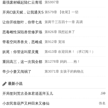
最强废材崛起陆仁云青瑶
第5997章
开局C级天赋，让我通关S
第579章 【收尾】一切
级怪谈
让你开枝散叶，你带七名
第两千三百四十一章 高调
罪女造反？
恶毒雌性深陷兽世修罗场
第826章 我想起来了
带着空间养兽夫，恶雌成
第912章 宠溺
团宠了
妖尾：你管这叫星灵魔
第413章 欢迎回来！（求订阅！）
法？！
重回高三，这一次我全都
第1278章 妈妈……抱！
要
帝少小妻又闯祸了
第3071章 女孩子的购物点
最新小说
开局签到荒古圣体君逍遥拜玉儿
J神
小农民靠葫芦又种田来又修仙
佚名