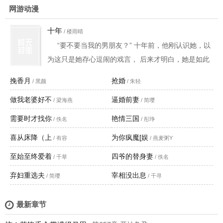
网游动漫
十年
/ 楼雨晴
“要不要当我的男朋友？” 十年前，他刚认识她，以
为这只是她存心逗闹的戏言， 后来才明白，她是如此
率直地向他告白自己的爱； 她如此坚定，他的心再坚
挽香月
抢婚
/ 黑颜
/ 朱轻
固也要动摇，只能任她进驻； 但他只懂得以自己认为
做我老婆好不
逼婚前妻
最好、最正确的方式爱她， 其实她想要的，他都没做
/ 梁海燕
/ 简璎
到，只会叫她乖一点、别胡闹， 她太爱他，学不会与
需要时才找你
艳情三国
/ 佚名
/ 彤琤
他争吵，不忍心为难他， 才让他忘了问：她是否感受
喜从床降（上
为你疯魔[娱
/ 有容
/ 燕麦粥Y
得到，他真的很爱她…… 十年前，她知道她不是一厢
至始至终爱着
四爷的替身妻
情愿，是真的看
/ 千草
/ 佚名
弃妇重选夫
宰相没出息
/ 简璎
/ 千寻
最新章节