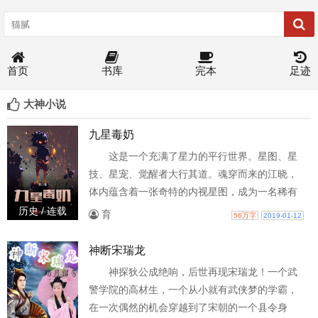
首页
书库
完本
足迹
大神小说
九星毒奶
这是一个充满了星力的平行世界。星图、星
技、星宠、觉醒者大行其道。魂穿而来的江晓，
体内蕴含着一张奇特的内视星图，成为一名稀有
的医疗系觉醒者。他本想成为一只快乐的大奶，
历史 / 连载
育
56万字
2019-01-12
但却被众人冠上了毒奶之名。这一切的故事，从
高中入学的前一周开始。要从......那一巴掌开始说
神断宋瑞龙
起......**沉重的故事写累了，写点轻松搞笑的。****
神探狄公成绝响，后世再现宋瑞龙！一个武
已完结4本小说，500余万字，量大管饱，点击作
警学院的高材生，一个从小就有武侠梦的学霸，
者名观看，欢迎品读。**
在一次偶然的机会穿越到了宋朝的一个县令身