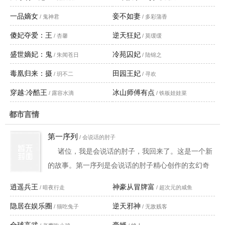
收缩。亢奋的进出，肆虐的摩擦，床榻上，粗狂地抽
一品嫡女
妾不如妻
/ 鬼神君
送，野蛮地抵进，呐喊，低吼，娇喘，求饶，场面颓
/ 多彩蒲香
靡，火刃持续。 “记住，无论生死，你都只能是我的女
傻妃夺爱：王
逆天狂妃
/ 杏馨
/ 莫缓缓
人。若敢逃跑，本王定要踏平整个西汉！”近乎狰狞的
盛世嫡妃：鬼
冷苑囚妃
/ 朱闻苍日
/ 陆锦之
表情，掐着女子的玉颈，男子肆血地宣告自己的主
毒凰归来：摄
田园王妃
权。 做了多久，她不知道，
/ 玥不二
/ 寻欢
穿越:冷酷王
冰山师傅有点
/ 露容水滴
/ 铁板娃娃菜
都市言情
第一序列
/ 会说话的肘子
诸位，我是会说话的肘子，我回来了。这是一个新
的故事。第一序列是会说话的肘子精心创作的玄幻奇
幻小说，实时更新第一序列最新章节无弹窗广告版，
逍遥兵王
神豪从冒牌富
/ 暗夜行走
/ 超次元的咸鱼
书友所发表的第一序列评论，并不代表赞同或者支持
隐居在娱乐圈
逆天邪神
第一序列读者的观点。
/ 猫吃兔子
/ 无敌贱客