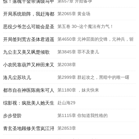
惊！落魄千金带满级马甲
第657章 开始备孕
重回豪门
开局系统助阵，我赶海都
第2065章 黄金场
爆桶赵勤彭老六
恶役少爷怎么可能会是圣
第五卷 30~这个魔法有力气！
女？
开局签到荒古圣体君逍遥
第4650章 元神层面的交锋，元神兵，斩
拜玉儿
九公主又美又飒楚倾歌
魄天剑
第3845章 罪不及妻儿
小农民靠葫芦又种田来又
第2038章
修仙
洛凡尘苏玖儿
第2999章 群起攻之，黑暗中的唯一曙
都市自在神医陈南朱可人
光！
第1180章 ，妹夫快来
综影视：疯批美人她天生
赴山海29
恶人
步步登阶
第1115章 你知道我性格的
青玄圣地顾修关雪岚江浔
第2853章