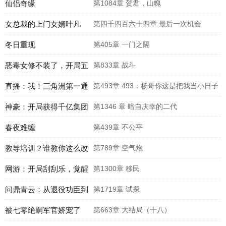
仙侣奇缘
第1084章 贺君，山魄
女总裁的上门女婿叶凡
第四千四百六十四章 最后一次机会
冬日重现
第405章 一门之隔
恶毒女修不装了，开局五
第833章 战斗
个道侣
直播：我！三角洲第一通
第493章 493：杨哥你这是把我当小日子
天代
神豪：开局获得千亿集团
整啊
第1346 章 暗自庆幸的二代
股份
春夜难缠
第439章 不公平
教导培训？谁教你这么改
第789章 空气炮
机娘的？
网游：开局刮刮乐，觉醒
第1300章 移民
唯一SSS天赋
问鼎青云：从退役功臣到
第1719章 试探
权力之巅
被七零绝嗣军官娇宠了
第663章 大结局（十八）