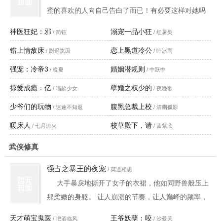
蜜的喜欢的人向自己告白了而已！有必要这样对她吗
——趁她睡着把她随便塞到了一架飞机里！太过分
神医狂妃：邪
溺宠一品小狂
/ 简钰
/ 红薯梨
了！可是这又是什么情况，星探？加入男团？妈呀？
错上情敌床
恋上黑道冷公
/ 尉迟岚因
要她和十二男生住在一起，宁可去跳楼啊！诶！闺蜜
/ 叶冰雨
再次出现，毁掉了她的一切。。。
强宠：冷帝3
婚姻潜规则
/ 晩夏
/ 中跃中
掠爱成瘾：亿
孽婚之权少的
/ 喵龄少女
/ 夜晚歌
少爷们的玩物
腹黑总裁上校
/ 迷途不知返
/ 清幽孤影
暖床人
校草殿下，请
/ 七月流火
/ 蓝紫欣
武侠修真
强占之暴王的夜宠
/ 莫道相思
大手暴戾地撕开了女子的衣裙，他如同野兽般压上
那柔嫩的身躯。 让人崩溃的节奏，让人巅峰的频率，
男子结实的腰身不断起伏，浑身的肌肉规律的喷张，
天才萌宝鬼医
王爷妖孽：咬
/ 把酒临风
/ 沙曼夭