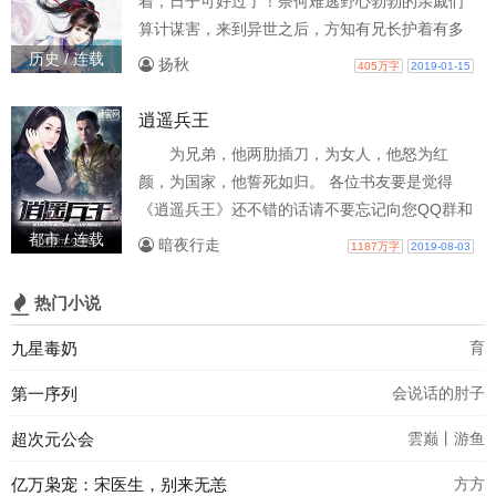
着，日子可好过了！奈何难逃野心勃勃的亲戚们
榜。周四入v，连发三章，请继续支持某森。森森
算计谋害，来到异世之后，方知有兄长护着有多
的专栏，求收藏
好！ 令她没想到的是，这辈子的她是个武林高
历史 / 连载
扬秋
405万字
2019-01-15
手？还被师父交付重担当起了一教之主，想到从
此背负着成千上万教众的生计，黎浅浅整个人都
逍遥兵王
不好了，真是太瞧得起她了！凭她这细胳臂，她
为兄弟，他两肋插刀，为女人，他怒为红
扛得起吗？ 教中长老们不服，时不时找她的麻
颜，为国家，他誓死如归。 各位书友要是觉得
烦，朝中的皇子们也纷朝她递出橄榄枝，别以为
《逍遥兵王》还不错的话请不要忘记向您QQ群和
她不知道，这些贵人们面上朝
微博里的朋友推荐哦！
都市 / 连载
暗夜行走
1187万字
2019-08-03
热门小说
九星毒奶
育
第一序列
会说话的肘子
超次元公会
雲巅丨游鱼
亿万枭宠：宋医生，别来无恙
方方