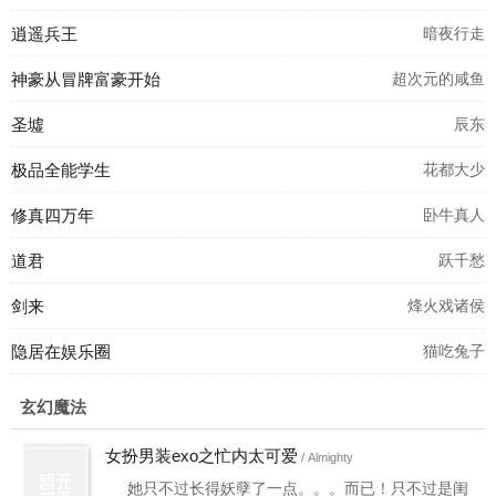
逍遥兵王
暗夜行走
神豪从冒牌富豪开始
超次元的咸鱼
圣墟
辰东
极品全能学生
花都大少
修真四万年
卧牛真人
道君
跃千愁
剑来
烽火戏诸侯
隐居在娱乐圈
猫吃兔子
玄幻魔法
女扮男装exo之忙内太可爱
/ Almighty
她只不过长得妖孽了一点。。。而已！只不过是闺