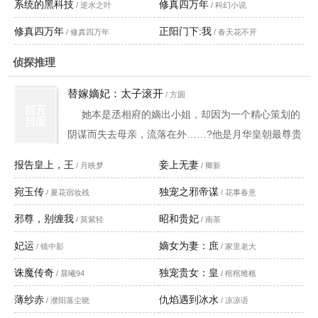
系统的黑科技
修真四万年
/ 逆水之叶
/ 科幻小说
修真四万年
正阳门下:我
/ 修真四万年
/ 春天花不开
侦探推理
替嫁嫡妃：太子滚开
/ 方圆
她本是丞相府的嫡出小姐，却因为一个精心策划的
阴谋而失去母亲，流落在外……?他是月华皇朝最尊贵
俊逸的太子，因为利益不得已娶了丞相府的大小姐，
报告皇上，王
妾上无妻
/ 月映梦
/ 卿新
虽无爱，但也能平心接受。?一顶花轿，十里红妆，她
宛玉传
独宠之邪帝谋
/ 夏花宿妆残
成了他的妻，尊贵无比的太子妃……?她的清淡，她的
/ 花事春意
机灵和无所谓，却一点点走进他的心……?谁知，一朝
邪尊，别缠我
昭和贵妃
/ 莫紫轻
/ 南茶
风云暗变，她竟不是她……?</P>
妃运
嫡女为妻：庶
/ 镜中影
/ 家里老大
诛魔传奇
独宠贵女：皇
/ 晨曦94
/ 棺棺雎柩
薄纱赤
仇焰遇到冰水
/ 濮阳落尘晓
/ 凉凉语