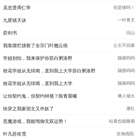
吴忠贤周仁帝
你是猪吗！
九星镇天诀
一叶青天
弈剑书
旧山
我靠摆烂拯救了全宗门叶翘云痕
公主不回家
学姐别怕，我来保护你苏白粥洛野
隔胳呜呜
校花学姐从无绯闻，直到我上大学苏白粥洛野
隔胳呜呜
校花学姐从无绯闻，直到我上大学
隔胳呜呜
让你契约鬼，你契约钟馗？陈青晨曦
彝人烟火
快穿之我家宿主又作妖了
康红
恶魔游戏，我能驾御无双运势！
站着也能睡着
叶凡苏依雪
沧海残阳.